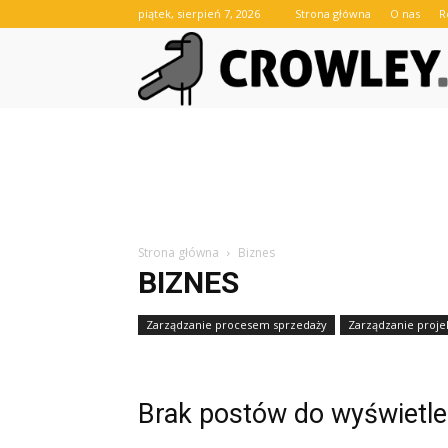
piątek, sierpień 7, 2026
Strona główna
O nas
R
Strona główna
Biznes
BIZNES
Zarządzanie procesem sprzedaży
Zarządzanie proje
Zarządzanie relacjami z klientami B2B
Brak postów do wyświetle