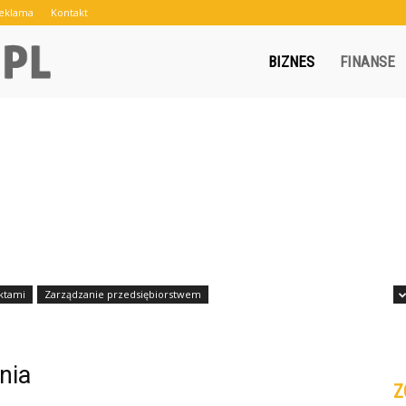
eklama
Kontakt
Crowley.pl
BIZNES
FINANSE
ktami
Zarządzanie przedsiębiorstwem
nia
Z