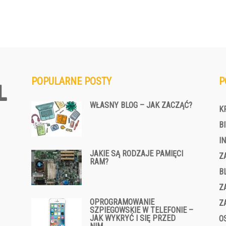
POPULARNE POSTY
P
WŁASNY BLOG – JAK ZACZĄĆ?
K
B
I
JAKIE SĄ RODZAJE PAMIĘCI
Z
RAM?
B
Z
OPROGRAMOWANIE
Z
SZPIEGOWSKIE W TELEFONIE –
JAK WYKRYĆ I SIĘ PRZED
O