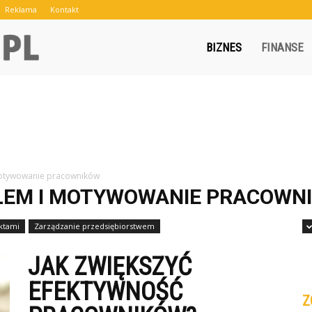
Reklama
Kontakt
Crowley.pl
BIZNES
FINANSE
motywowanie pracowników
ŁEM I MOTYWOWANIE PRACOWN
ktami
Zarządzanie przedsiębiorstwem
JAK ZWIĘKSZYĆ
EFEKTYWNOŚĆ
Z