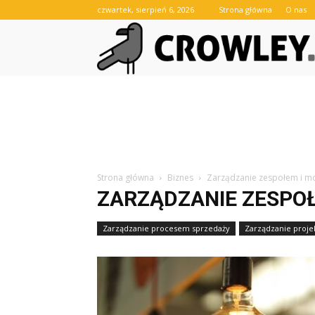
czwartek, sierpień 6, 2026
Strona główna
O nas
Strona główna
Biznes
Zarządzanie zespołem i 
ZARZĄDZANIE ZESPO
Zarządzanie procesem sprzedaży
Zarządzanie proje
Zarządzanie relacjami z klientami B2B