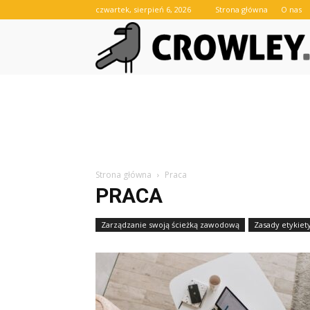
czwartek, sierpień 6, 2026
Strona główna
O nas
Strona główna
Praca
PRACA
Zarządzanie swoją ścieżką zawodową
Zasady etykiet