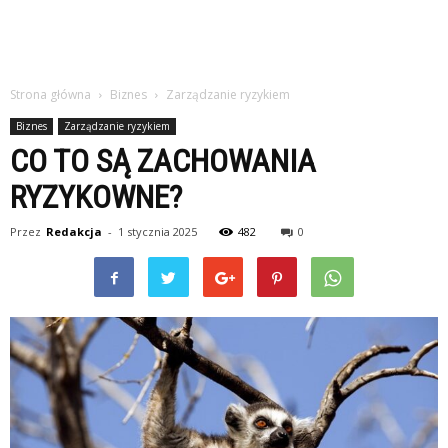
Strona główna
Biznes
Zarządzanie ryzykiem
Biznes
Zarządzanie ryzykiem
CO TO SĄ ZACHOWANIA
RYZYKOWNE?
Przez
Redakcja
-
1 stycznia 2025
482
0