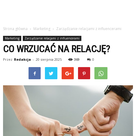
Strona główna
Marketing
Zarządzanie relacjami z influencerami
Marketing
Zarządzanie relacjami z influencerami
CO WRZUCAĆ NA RELACJĘ?
Przez
Redakcja
-
20 sierpnia 2025
369
0