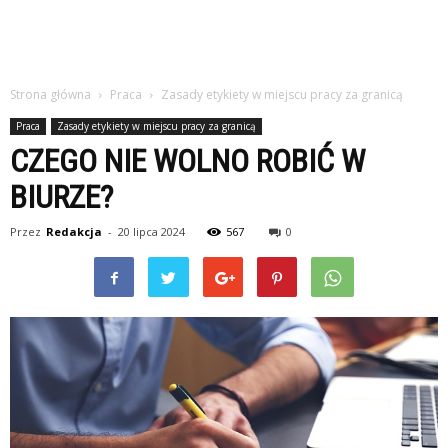
Strona główna
Praca
Zasady etykiety w miejscu pracy za granicą
Praca
Zasady etykiety w miejscu pracy za granicą
CZEGO NIE WOLNO ROBIĆ W
BIURZE?
Przez
Redakcja
-
20 lipca 2024
567
0