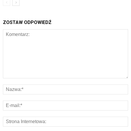
ZOSTAW ODPOWIEDŹ