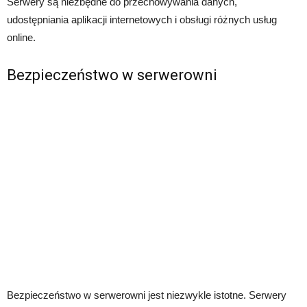
Serwery są niezbędne do przechowywania danych,
udostępniania aplikacji internetowych i obsługi różnych usług
online.
Bezpieczeństwo w serwerowni
Bezpieczeństwo w serwerowni jest niezwykle istotne. Serwery