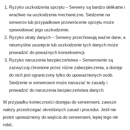
Ryzyko uszkodzenia sprzętu – Serwery są bardzo delikatne i
wrażliwe na uszkodzenia mechaniczne. Siedzenie na
serwerze lub przypadkowe przewrócenie sprzętu może
spowodować jego uszkodzenie.
Ryzyko utraty danych – Serwery przechowują ważne dane, a
nieumyślne usunięcie lub uszkodzenie tych danych może
prowadzić do poważnych konsekwencji.
Ryzyko naruszenia bezpieczeństwa – Serwerownie są
zazwyczaj chronione przez różne zabezpieczenia, a dostęp
do nich jest ograniczony tylko do upoważnionych osób.
Siedzenie w serwerowni może naruszać te zasady i
prowadzić do naruszenia bezpieczeństwa danych.
W przypadku konieczności dostępu do serwerowni, zawsze
należy przestrzegać określonych zasad i procedur. Jeśli nie
jesteś upoważniony do wejścia do serwerowni, lepiej tego nie
robić.