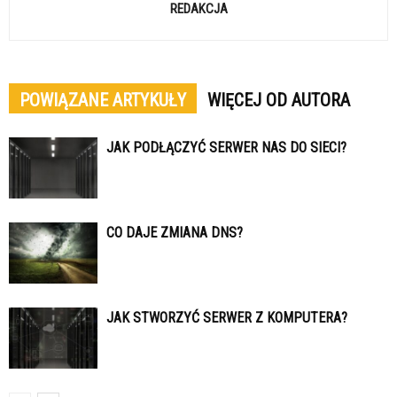
REDAKCJA
POWIĄZANE ARTYKUŁY
WIĘCEJ OD AUTORA
JAK PODŁĄCZYĆ SERWER NAS DO SIECI?
CO DAJE ZMIANA DNS?
JAK STWORZYĆ SERWER Z KOMPUTERA?