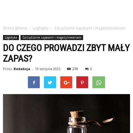
Strona główna
Logistyka
Zarządzanie zapasami i magazynowaniem
Logistyka
Zarządzanie zapasami i magazynowaniem
DO CZEGO PROWADZI ZBYT MAŁY
ZAPAS?
Przez
Redakcja
-
19 sierpnia 2025
273
0