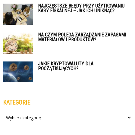
NAJCZĘSTSZE BŁĘDY PRZY UŻYTKOWANIU
KASY FISKALNEJ – JAK ICH UNIKNĄĆ?
NA CZYM POLEGA ZARZĄDZANIE ZAPASAMI
MATERIAŁÓW I PRODUKTÓW?
JAKIE KRYPTOWALUTY DLA
POCZĄTKUJĄCYCH?
KATEGORIE
Kategorie