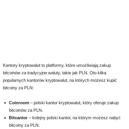
Kantory kryptowalut to platformy, które umożliwiają zakup
bitcoinów za tradycyjne waluty, takie jak PLN. Oto kilka
popularnych kantorów kryptowalut, na których możesz kupić
bitcoiny za PLN:
Coinroom
– polski kantor kryptowalut, który oferuje zakup
bitcoinów za PLN.
Bitcantor
– kolejny polski kantor, na którym możesz nabyć
bitcoiny za PLN.