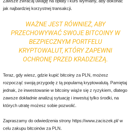
Zawsze zwracaj uwagę na opłaty i kurs wymiany, aby dokonać
jak najbardziej korzystnej transakcji.
WAŻNE JEST RÓWNIEŻ, ABY
PRZECHOWYWAĆ SWOJE BITCOINY W
BEZPIECZNYM PORTFELU
KRYPTOWALUT, KTÓRY ZAPEWNI
OCHRONĘ PRZED KRADZIEŻĄ.
Teraz, gdy wiesz, gdzie kupić bitcoiny za PLN, możesz
rozpocząć swoją przygodę z tą popularną kryptowalutą. Pamiętaj
jednak, że inwestowanie w bitcoiny wiąże się z ryzykiem, dlatego
zawsze dokładnie analizuj sytuację i inwestuj tylko środki, na
których utratę możesz sobie pozwolić.
Zapraszamy do odwiedzenia strony https://www.zaciszek.pl/ w
celu zakupu bitcoinów za PLN.