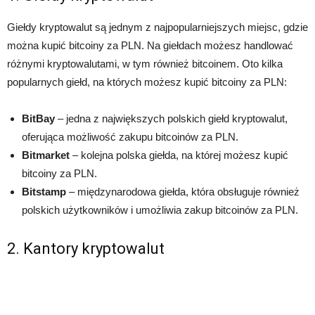
Giełdy kryptowalut są jednym z najpopularniejszych miejsc, gdzie
można kupić bitcoiny za PLN. Na giełdach możesz handlować
różnymi kryptowalutami, w tym również bitcoinem. Oto kilka
popularnych giełd, na których możesz kupić bitcoiny za PLN:
BitBay
– jedna z największych polskich giełd kryptowalut,
oferująca możliwość zakupu bitcoinów za PLN.
Bitmarket
– kolejna polska giełda, na której możesz kupić
bitcoiny za PLN.
Bitstamp
– międzynarodowa giełda, która obsługuje również
polskich użytkowników i umożliwia zakup bitcoinów za PLN.
2. Kantory kryptowalut