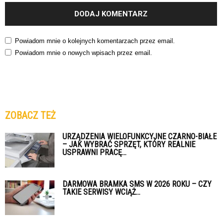
Powiadom mnie o kolejnych komentarzach przez email.
Powiadom mnie o nowych wpisach przez email.
ZOBACZ TEŻ
URZĄDZENIA WIELOFUNKCYJNE CZARNO-BIAŁE
– JAK WYBRAĆ SPRZĘT, KTÓRY REALNIE
USPRAWNI PRACĘ...
DARMOWA BRAMKA SMS W 2026 ROKU – CZY
TAKIE SERWISY WCIĄŻ...