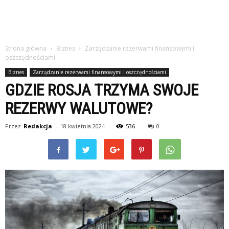
Strona główna
Biznes
Zarządzanie rezerwami finansowymi i
oszczędnościami
Biznes
Zarządzanie rezerwami finansowymi i oszczędnościami
GDZIE ROSJA TRZYMA SWOJE
REZERWY WALUTOWE?
Przez
Redakcja
-
18 kwietnia 2024
536
0