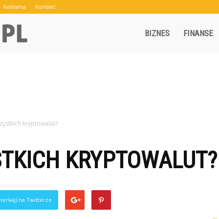
Reklama
Kontakt
Crowley.pl
BIZNES
FINANSE
szystkich kryptowalut?
STKICH KRYPTOWALUT?
ierkaj) na Twitterze