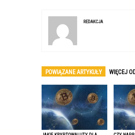
REDAKCJA
POWIĄZANE ARTYKUŁY
WIĘCEJ O
JAKIE KRYPTOWALUTY DLA
CZY NAPR