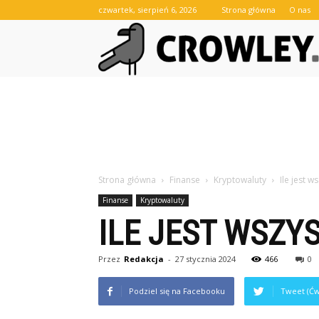
czwartek, sierpień 6, 2026
Strona główna
O nas
Strona główna
Finanse
Kryptowaluty
Ile jest w
Finanse
Kryptowaluty
ILE JEST WSZY
Przez
Redakcja
-
27 stycznia 2024
466
0
Podziel się na Facebooku
Tweet (Ćw