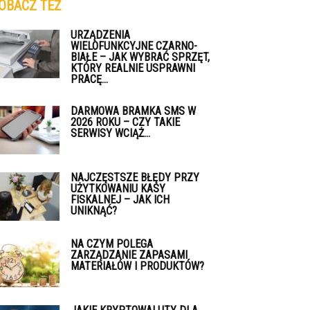
OBACZ TEŻ
URZĄDZENIA
WIELOFUNKCYJNE CZARNO-
BIAŁE – JAK WYBRAĆ SPRZĘT,
KTÓRY REALNIE USPRAWNI
PRACĘ...
DARMOWA BRAMKA SMS W
2026 ROKU – CZY TAKIE
SERWISY WCIĄŻ...
NAJCZĘSTSZE BŁĘDY PRZY
UŻYTKOWANIU KASY
FISKALNEJ – JAK ICH
UNIKNĄĆ?
NA CZYM POLEGA
ZARZĄDZANIE ZAPASAMI
MATERIAŁÓW I PRODUKTÓW?