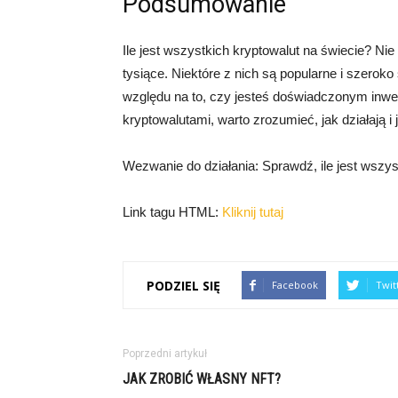
Podsumowanie
Ile jest wszystkich kryptowalut na świecie? Ni
tysiące. Niektóre z nich są popularne i szerok
względu na to, czy jesteś doświadczonym inw
kryptowalutami, warto zrozumieć, jak działają i
Wezwanie do działania: Sprawdź, ile jest wszyst
Link tagu HTML:
Kliknij tutaj
PODZIEL SIĘ
Facebook
Twit
Poprzedni artykuł
JAK ZROBIĆ WŁASNY NFT?