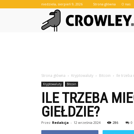
niedziela, sierpień 9, 2026
Strona główna
O nas
Strona główna
Kryptowaluty
Bitcoin
Ile trzeba
Kryptowaluty
Bitcoin
ILE TRZEBA MI
GIEŁDZIE?
Przez
Redakcja
-
12 września 2024
286
0