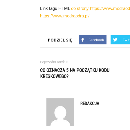
Link tagu HTML
do strony https://www.modraodr
https://www.modraodra.pl/
PODZIEL SIĘ
Facebook
Twit
Poprzedni artykuł
CO OZNACZA 5 NA POCZĄTKU KODU
KRESKOWEGO?
REDAKCJA