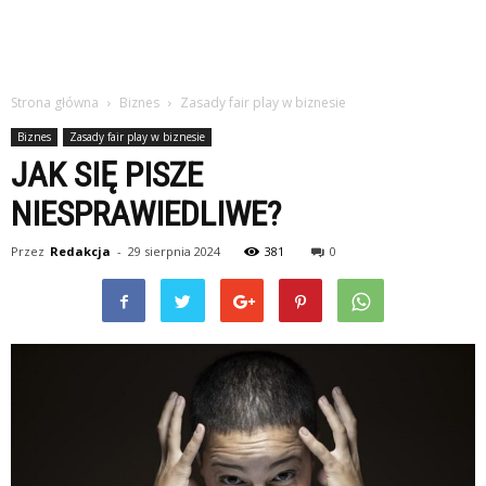
Strona główna
Biznes
Zasady fair play w biznesie
Biznes
Zasady fair play w biznesie
JAK SIĘ PISZE
NIESPRAWIEDLIWE?
Przez
Redakcja
-
29 sierpnia 2024
381
0