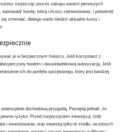
, możesz rozpocząć proces zakupu swoich pierwszych
i, wprowadź kwotę, którą chcesz zainwestować, i potwierdź
się zmieniać, dlatego warto śledzić aktualne kursy i
e.
bezpiecznie
wywać je w bezpiecznym miejscu. Jeśli korzystasz z
n zabezpieczony hasłem i dwuskładnikową autoryzacją. Jeśli
niesienie ich do portfela sprzętowego, który jest bardziej
 potencjalnie dochodową przygodą. Pamiętaj jednak, że
ą pewne ryzyko. Przed rozpoczęciem inwestycji, zrób
ut i inwestowania, oraz inwestuj tylko te środki, na których
żnie i świadomie, możesz zacząć inwestować w Bitcoin i