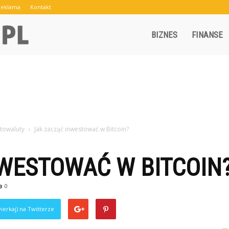
Reklama
Kontakt
Crowley.pl
BIZNES
FINANSE
towaluty
Jak zacząć inwestować w Bitcoin?
NWESTOWAĆ W BITCOIN
0
ierkaj) na Twitterze