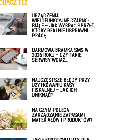
OBACZ TEŻ
URZĄDZENIA
WIELOFUNKCYJNE CZARNO-
BIAŁE – JAK WYBRAĆ SPRZĘT,
KTÓRY REALNIE USPRAWNI
PRACĘ...
DARMOWA BRAMKA SMS W
2026 ROKU – CZY TAKIE
SERWISY WCIĄŻ...
NAJCZĘSTSZE BŁĘDY PRZY
UŻYTKOWANIU KASY
FISKALNEJ – JAK ICH
UNIKNĄĆ?
NA CZYM POLEGA
ZARZĄDZANIE ZAPASAMI
MATERIAŁÓW I PRODUKTÓW?