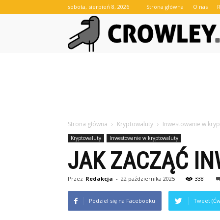
sobota, sierpień 8, 2026
Strona główna
O nas
Strona główna
Kryptowaluty
Inwestowanie w kryp
Kryptowaluty
Inwestowanie w kryptowaluty
JAK ZACZĄĆ I
Przez
Redakcja
-
22 października 2025
338
Podziel się na Facebooku
Tweet (Ćw