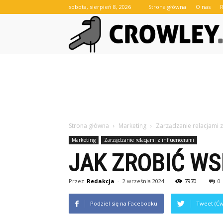
sobota, sierpień 8, 2026
Strona główna
O nas
Strona główna
Marketing
Zarządzanie relacjami z
Marketing
Zarządzanie relacjami z influencerami
JAK ZROBIĆ WS
Przez
Redakcja
-
2 września 2024
7970
0
Podziel się na Facebooku
Tweet (Ćw