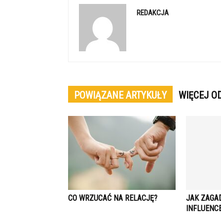
REDAKCJA
POWIĄZANE ARTYKUŁY
WIĘCEJ O
CO WRZUCAĆ NA RELACJĘ?
JAK ZAGA
INFLUENC