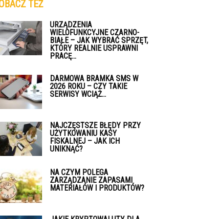
OBACZ TEŻ
URZĄDZENIA
WIELOFUNKCYJNE CZARNO-
BIAŁE – JAK WYBRAĆ SPRZĘT,
KTÓRY REALNIE USPRAWNI
PRACĘ...
DARMOWA BRAMKA SMS W
2026 ROKU – CZY TAKIE
SERWISY WCIĄŻ...
NAJCZĘSTSZE BŁĘDY PRZY
UŻYTKOWANIU KASY
FISKALNEJ – JAK ICH
UNIKNĄĆ?
NA CZYM POLEGA
ZARZĄDZANIE ZAPASAMI
MATERIAŁÓW I PRODUKTÓW?