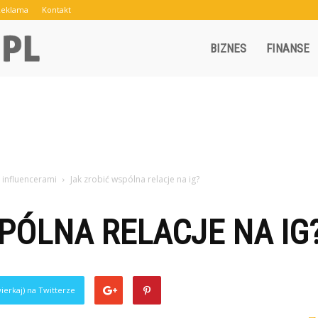
Reklama
Kontakt
Crowley.pl
BIZNES
FINANSE
 influencerami
Jak zrobić wspólna relacje na ig?
PÓLNA RELACJE NA IG
ierkaj) na Twitterze