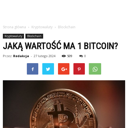
Strona główna
Kryptowaluty
Blockchain
Kryptowaluty
Blockchain
JAKĄ WARTOŚĆ MA 1 BITCOIN?
Przez
Redakcja
-
27 lutego 2024
509
0