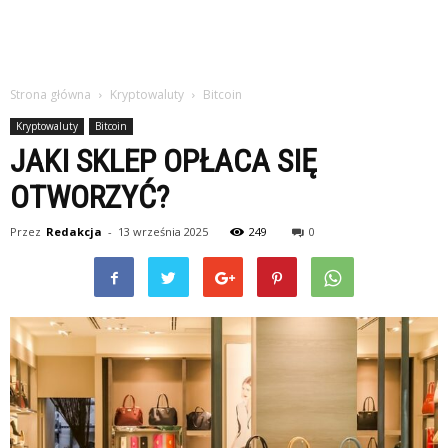
Strona główna
Kryptowaluty
Bitcoin
Kryptowaluty
Bitcoin
JAKI SKLEP OPŁACA SIĘ
OTWORZYĆ?
Przez
Redakcja
-
13 września 2025
249
0