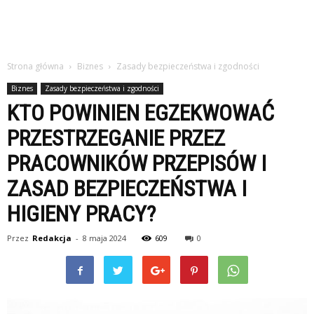
Strona główna
Biznes
Zasady bezpieczeństwa i zgodności
Biznes
Zasady bezpieczeństwa i zgodności
KTO POWINIEN EGZEKWOWAĆ
PRZESTRZEGANIE PRZEZ
PRACOWNIKÓW PRZEPISÓW I
ZASAD BEZPIECZEŃSTWA I
HIGIENY PRACY?
Przez
Redakcja
-
8 maja 2024
609
0