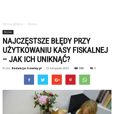
Strona główna
Biznes
Biznes
NAJCZĘSTSZE BŁĘDY PRZY
UŻYTKOWANIU KASY FISKALNEJ
– JAK ICH UNIKNĄĆ?
Przez
Redakcja Crowley.pl
-
13 listopada 2025
969
0