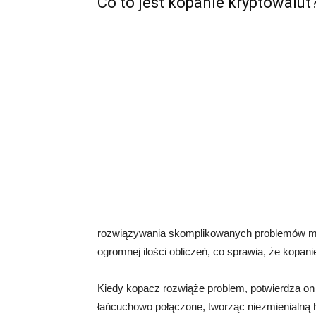
Co to jest kopanie kryptowalut
rozwiązywania skomplikowanych problemów ma
ogromnej ilości obliczeń, co sprawia, że kopan
Kiedy kopacz rozwiąże problem, potwierdza on tr
łańcuchowo połączone, tworząc niezmienialną hi