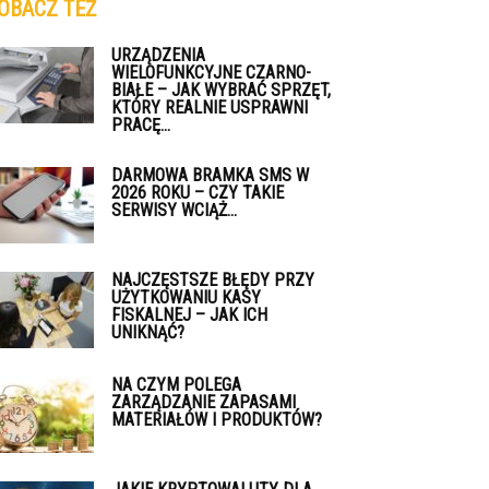
OBACZ TEŻ
URZĄDZENIA
WIELOFUNKCYJNE CZARNO-
BIAŁE – JAK WYBRAĆ SPRZĘT,
KTÓRY REALNIE USPRAWNI
PRACĘ...
DARMOWA BRAMKA SMS W
2026 ROKU – CZY TAKIE
SERWISY WCIĄŻ...
NAJCZĘSTSZE BŁĘDY PRZY
UŻYTKOWANIU KASY
FISKALNEJ – JAK ICH
UNIKNĄĆ?
NA CZYM POLEGA
ZARZĄDZANIE ZAPASAMI
MATERIAŁÓW I PRODUKTÓW?