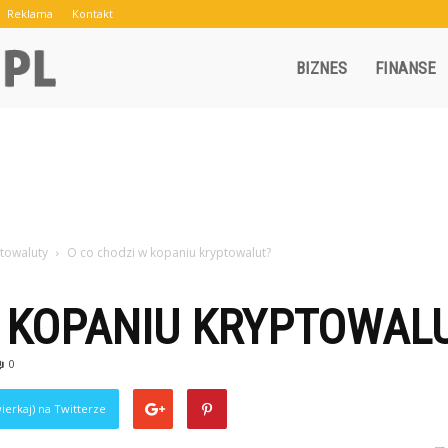
Reklama
Kontakt
Crowley.pl
BIZNES
FINANSE
towaluty
O co chodzi w kopaniu kryptowalut?
W KOPANIU KRYPTOWAL
0
ierkaj) na Twitterze