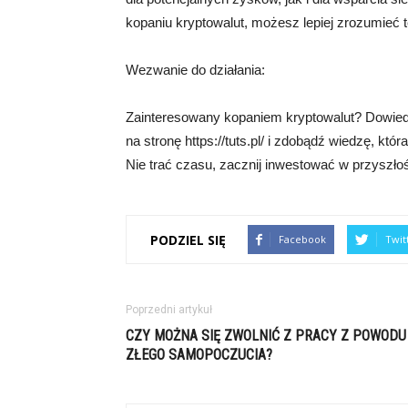
kopaniu kryptowalut, możesz lepiej zrozumieć t
Wezwanie do działania:
Zainteresowany kopaniem kryptowalut? Dowiedz s
na stronę https://tuts.pl/ i zdobądź wiedzę, kt
Nie trać czasu, zacznij inwestować w przyszłoś
PODZIEL SIĘ
Facebook
Twit
Poprzedni artykuł
CZY MOŻNA SIĘ ZWOLNIĆ Z PRACY Z POWODU
ZŁEGO SAMOPOCZUCIA?