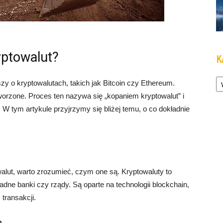
yptowalut?
K
Ka
zy o kryptowalutach, takich jak Bitcoin czy Ethereum.
tworzone. Proces ten nazywa się „kopaniem kryptowalut” i
W tym artykule przyjrzymy się bliżej temu, o co dokładnie
lut, warto zrozumieć, czym one są. Kryptowaluty to
adne banki czy rządy. Są oparte na technologii blockchain,
transakcji.