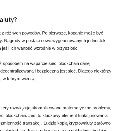
aluty?
ut z różnych powodów. Po pierwsze, kopanie może być
zy. Nagrody w postaci nowo wygenerowanych jednostek
jeśli ich wartość wzrośnie w przyszłości.
ż sposobem na wsparcie sieci blockchain danej
decentralizowana i bezpieczna jest sieć. Dlatego niektórzy
t, w którym wierzą.
putery rozwiązują skomplikowane matematyczne problemy,
eci blockchain. Jest to kluczowy element funkcjonowania
ezmienność transakcji. Ludzie kopią kryptowaluty zarówno
eci blockchain. Teraz, gdy wiesz, o co dokładnie chodzi w