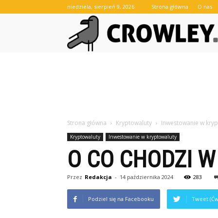
niedziela, sierpień 9, 2026
Strona główna
O nas
Strona główna
Kryptowaluty
Inwestowanie w kryp
Kryptowaluty
Inwestowanie w kryptowaluty
O CO CHODZI 
Przez
Redakcja
-
14 października 2024
283
Podziel się na Facebooku
Tweet (Ćw