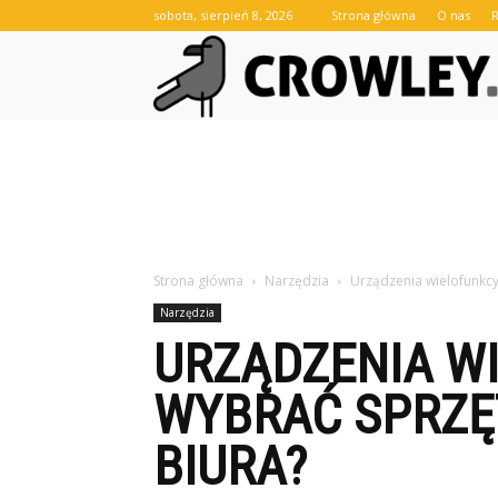
sobota, sierpień 8, 2026
Strona główna
O nas
Strona główna
Narzędzia
Urządzenia wielofunkcyj
Narzędzia
URZĄDZENIA WI
WYBRAĆ SPRZĘT
BIURA?