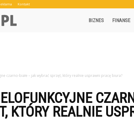
Reklama
Kontakt
Crowley.pl
BIZNES
FINANSE
ne czarno-białe – jak wybrać sprzęt, który realnie usprawni pracę biura?
ELOFUNKCYJNE CZARN
, KTÓRY REALNIE USP