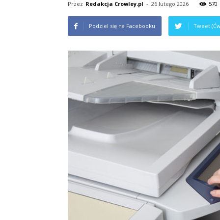
Przez
Redakcja Crowley.pl
-
26 lutego 2026
570
Podziel się na Facebooku
Tweet (Ćw