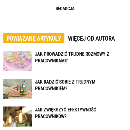
REDAKCJA
POWIĄZANE ARTYKUŁY
WIĘCEJ OD AUTORA
JAK PROWADZIĆ TRUDNE ROZMOWY Z
PRACOWNIKAMI?
JAK RADZIĆ SOBIE Z TRUDNYM
PRACOWNIKIEM?
JAK ZWIĘKSZYĆ EFEKTYWNOŚĆ
PRACOWNIKÓW?