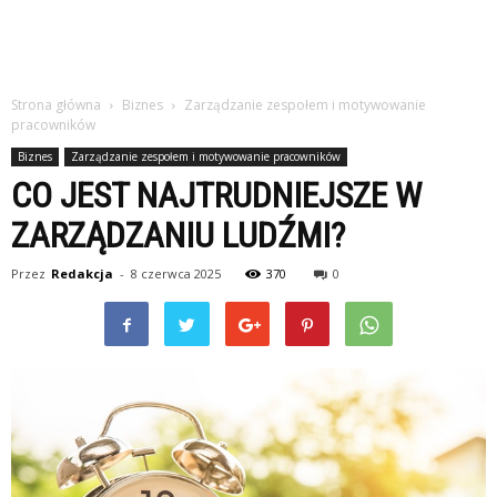
Strona główna
Biznes
Zarządzanie zespołem i motywowanie
pracowników
Biznes
Zarządzanie zespołem i motywowanie pracowników
CO JEST NAJTRUDNIEJSZE W
ZARZĄDZANIU LUDŹMI?
Przez
Redakcja
-
8 czerwca 2025
370
0