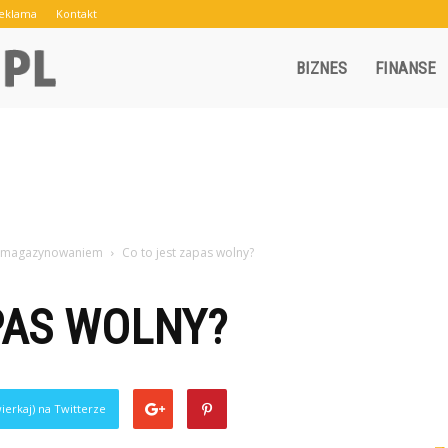
eklama
Kontakt
Crowley.pl
BIZNES
FINANSE
i magazynowaniem
Co to jest zapas wolny?
PAS WOLNY?
ierkaj) na Twitterze