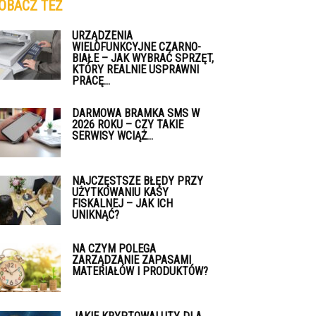
OBACZ TEŻ
URZĄDZENIA
WIELOFUNKCYJNE CZARNO-
BIAŁE – JAK WYBRAĆ SPRZĘT,
KTÓRY REALNIE USPRAWNI
PRACĘ...
DARMOWA BRAMKA SMS W
2026 ROKU – CZY TAKIE
SERWISY WCIĄŻ...
NAJCZĘSTSZE BŁĘDY PRZY
UŻYTKOWANIU KASY
FISKALNEJ – JAK ICH
UNIKNĄĆ?
NA CZYM POLEGA
ZARZĄDZANIE ZAPASAMI
MATERIAŁÓW I PRODUKTÓW?