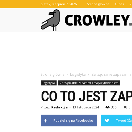
piątek, sierpień 7, 2026
Strona główna
O nas
R
Strona główna
Logistyka
Zarządzanie zapasami 
Logistyka
Zarządzanie zapasami i magazynowaniem
CO TO JEST ZA
Przez
Redakcja
-
13 listopada 2024
305
0
Podziel się na Facebooku
Tweet (Ćw