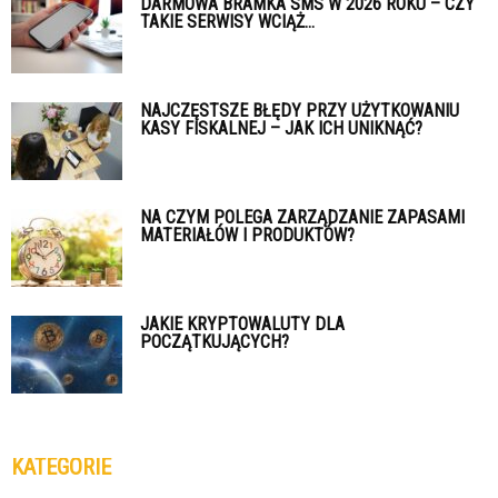
DARMOWA BRAMKA SMS W 2026 ROKU – CZY
TAKIE SERWISY WCIĄŻ...
NAJCZĘSTSZE BŁĘDY PRZY UŻYTKOWANIU
KASY FISKALNEJ – JAK ICH UNIKNĄĆ?
NA CZYM POLEGA ZARZĄDZANIE ZAPASAMI
MATERIAŁÓW I PRODUKTÓW?
JAKIE KRYPTOWALUTY DLA
POCZĄTKUJĄCYCH?
KATEGORIE