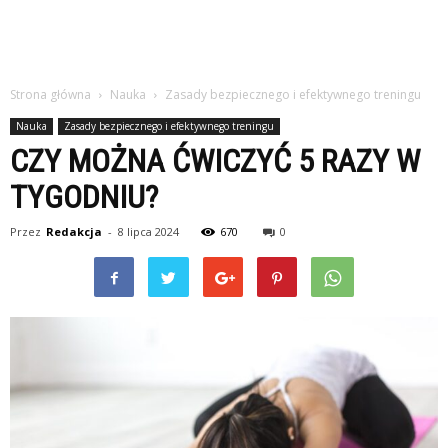
Strona główna
Nauka
Zasady bezpiecznego i efektywnego treningu
Nauka
Zasady bezpiecznego i efektywnego treningu
CZY MOŻNA ĆWICZYĆ 5 RAZY W
TYGODNIU?
Przez
Redakcja
-
8 lipca 2024
670
0