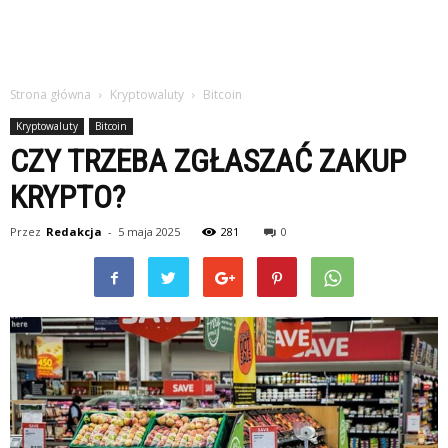
Strona główna
Kryptowaluty
Bitcoin
Kryptowaluty
Bitcoin
CZY TRZEBA ZGŁASZAĆ ZAKUP
KRYPTO?
Przez
Redakcja
-
5 maja 2025
281
0