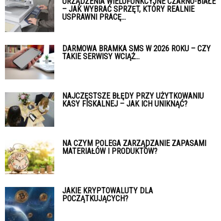
URZĄDZENIA WIELOFUNKCYJNE CZARNO-BIAŁE
– JAK WYBRAĆ SPRZĘT, KTÓRY REALNIE
USPRAWNI PRACĘ...
DARMOWA BRAMKA SMS W 2026 ROKU – CZY
TAKIE SERWISY WCIĄŻ...
NAJCZĘSTSZE BŁĘDY PRZY UŻYTKOWANIU
KASY FISKALNEJ – JAK ICH UNIKNĄĆ?
NA CZYM POLEGA ZARZĄDZANIE ZAPASAMI
MATERIAŁÓW I PRODUKTÓW?
JAKIE KRYPTOWALUTY DLA
POCZĄTKUJĄCYCH?