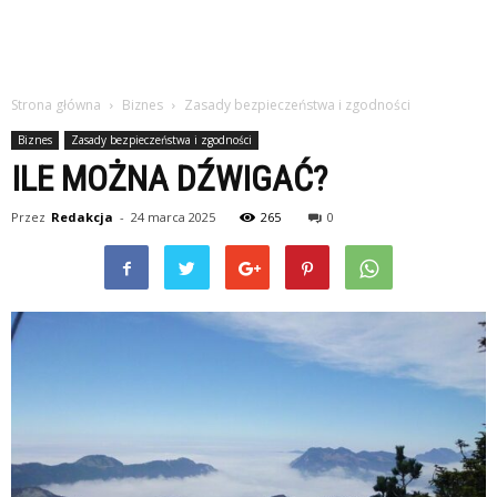
Strona główna
Biznes
Zasady bezpieczeństwa i zgodności
Biznes
Zasady bezpieczeństwa i zgodności
ILE MOŻNA DŹWIGAĆ?
Przez
Redakcja
-
24 marca 2025
265
0