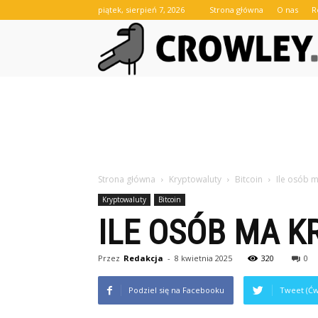
piątek, sierpień 7, 2026
Strona główna
O nas
R
Strona główna
Kryptowaluty
Bitcoin
Ile osób 
Kryptowaluty
Bitcoin
ILE OSÓB MA 
Przez
Redakcja
-
8 kwietnia 2025
320
0
Podziel się na Facebooku
Tweet (Ćw