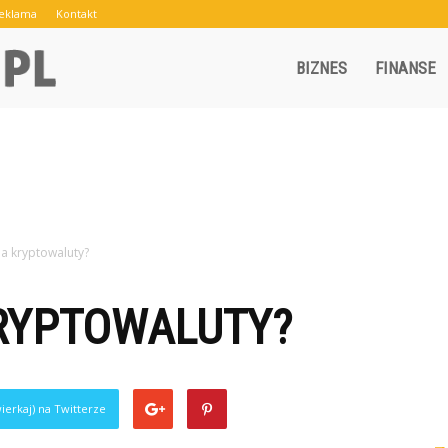
eklama
Kontakt
Crowley.pl
BIZNES
FINANSE
ma kryptowaluty?
KRYPTOWALUTY?
ierkaj) na Twitterze