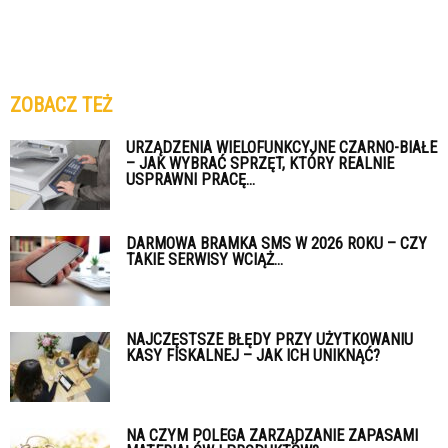
ZOBACZ TEŻ
URZĄDZENIA WIELOFUNKCYJNE CZARNO-BIAŁE
– JAK WYBRAĆ SPRZĘT, KTÓRY REALNIE
USPRAWNI PRACĘ...
DARMOWA BRAMKA SMS W 2026 ROKU – CZY
TAKIE SERWISY WCIĄŻ...
NAJCZĘSTSZE BŁĘDY PRZY UŻYTKOWANIU
KASY FISKALNEJ – JAK ICH UNIKNĄĆ?
NA CZYM POLEGA ZARZĄDZANIE ZAPASAMI