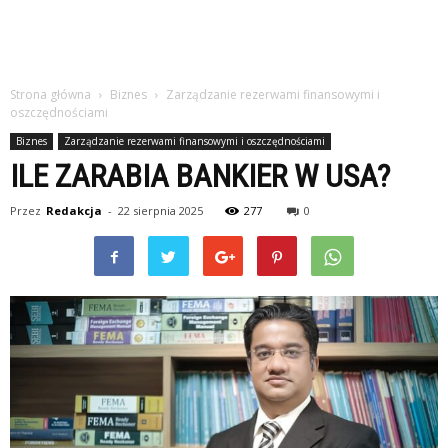
Strona główna
Biznes
Zarządzanie rezerwami finansowymi i
oszczędnościami
Biznes
Zarządzanie rezerwami finansowymi i oszczędnościami
ILE ZARABIA BANKIER W USA?
Przez
Redakcja
-
22 sierpnia 2025
277
0