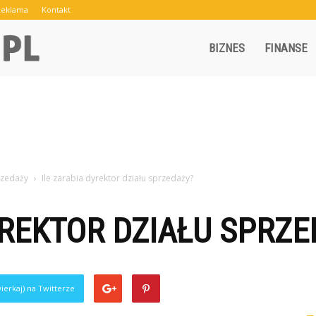
Reklama
Kontakt
Crowley.pl
BIZNES
FINANSE
rzedaży
Ile zarabia dyrektor działu sprzedaży?
YREKTOR DZIAŁU SPRZ
ierkaj) na Twitterze