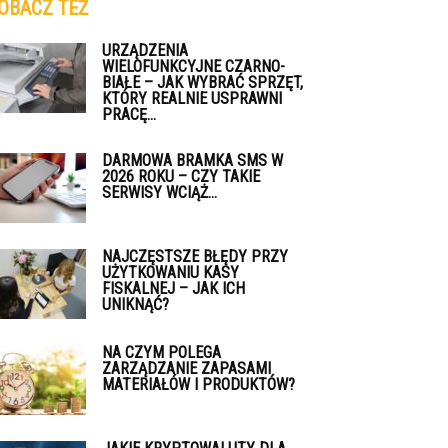
OBACZ TEŻ
URZĄDZENIA
WIELOFUNKCYJNE CZARNO-
BIAŁE – JAK WYBRAĆ SPRZĘT,
KTÓRY REALNIE USPRAWNI
PRACĘ...
DARMOWA BRAMKA SMS W
2026 ROKU – CZY TAKIE
SERWISY WCIĄŻ...
NAJCZĘSTSZE BŁĘDY PRZY
UŻYTKOWANIU KASY
FISKALNEJ – JAK ICH
UNIKNĄĆ?
NA CZYM POLEGA
ZARZĄDZANIE ZAPASAMI
MATERIAŁÓW I PRODUKTÓW?