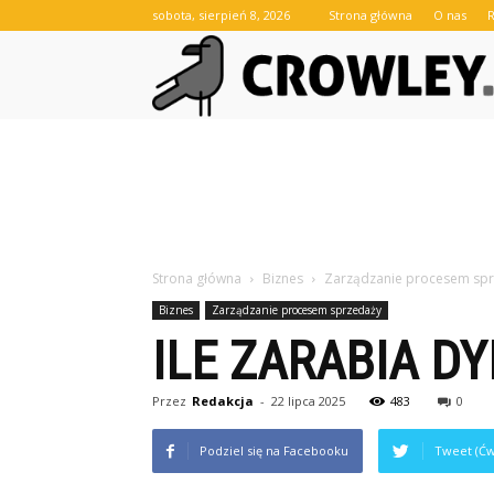
sobota, sierpień 8, 2026
Strona główna
O nas
Strona główna
Biznes
Zarządzanie procesem sp
Biznes
Zarządzanie procesem sprzedaży
ILE ZARABIA D
Przez
Redakcja
-
22 lipca 2025
483
0
Podziel się na Facebooku
Tweet (Ćw