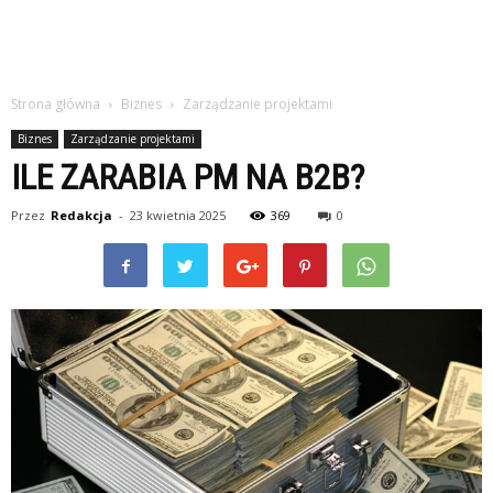
Strona główna
Biznes
Zarządzanie projektami
Biznes
Zarządzanie projektami
ILE ZARABIA PM NA B2B?
Przez
Redakcja
-
23 kwietnia 2025
369
0