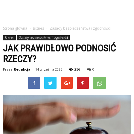
Strona główna
Biznes
Zasady bezpieczeństwa i zgodności
Biznes
Zasady bezpieczeństwa i zgodności
JAK PRAWIDŁOWO PODNOSIĆ
RZECZY?
Przez
Redakcja
-
14 września 2025
256
0