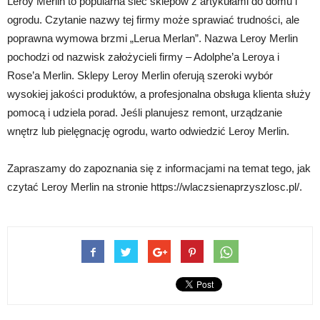
Leroy Merlin to popularna sieć sklepów z artykułami do domu i
ogrodu. Czytanie nazwy tej firmy może sprawiać trudności, ale
poprawna wymowa brzmi „Lerua Merlan”. Nazwa Leroy Merlin
pochodzi od nazwisk założycieli firmy – Adolphe’a Leroya i
Rose’a Merlin. Sklepy Leroy Merlin oferują szeroki wybór
wysokiej jakości produktów, a profesjonalna obsługa klienta służy
pomocą i udziela porad. Jeśli planujesz remont, urządzanie
wnętrz lub pielęgnację ogrodu, warto odwiedzić Leroy Merlin.
Zapraszamy do zapoznania się z informacjami na temat tego, jak
czytać Leroy Merlin na stronie https://wlaczsienaprzyszlosc.pl/.