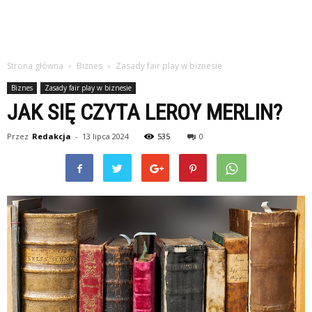
Strona główna
Biznes
Zasady fair play w biznesie
Biznes
Zasady fair play w biznesie
JAK SIĘ CZYTA LEROY MERLIN?
Przez
Redakcja
-
13 lipca 2024
535
0