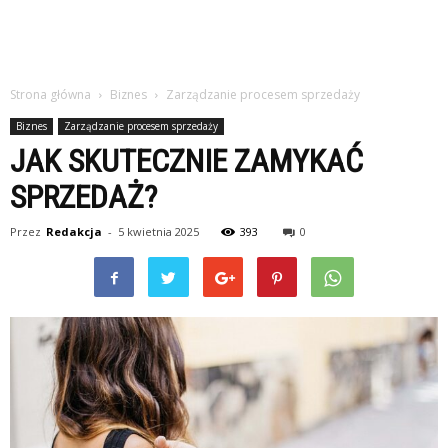
Strona główna
Biznes
Zarządzanie procesem sprzedaży
Biznes
Zarządzanie procesem sprzedaży
JAK SKUTECZNIE ZAMYKAĆ
SPRZEDAŻ?
Przez
Redakcja
-
5 kwietnia 2025
393
0