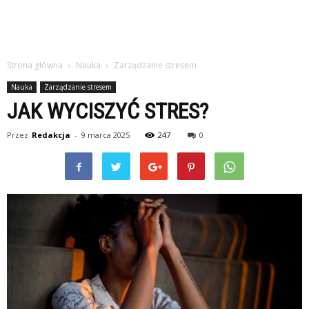
Strona główna
Nauka
Zarządzanie stresem
Nauka
Zarządzanie stresem
JAK WYCISZYĆ STRES?
Przez
Redakcja
-
9 marca 2025
247
0