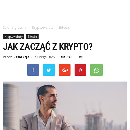
Strona główna
Kryptowaluty
Bitcoin
Kryptowaluty
Bitcoin
JAK ZACZĄĆ Z KRYPTO?
Przez
Redakcja
-
7 lutego 2025
230
0