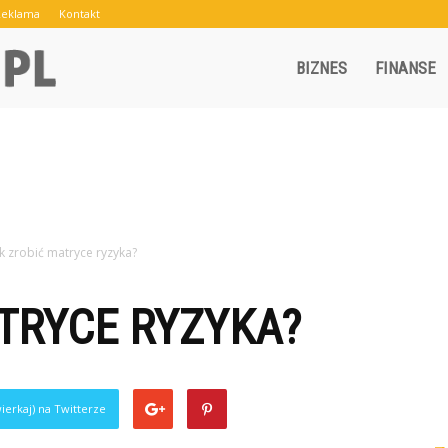
Reklama
Kontakt
Crowley.pl
BIZNES
FINANSE
ak zrobić matryce ryzyka?
TRYCE RYZYKA?
ierkaj) na Twitterze