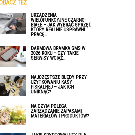
OBACZ TEŻ
URZĄDZENIA
WIELOFUNKCYJNE CZARNO-
BIAŁE – JAK WYBRAĆ SPRZĘT,
KTÓRY REALNIE USPRAWNI
PRACĘ...
DARMOWA BRAMKA SMS W
2026 ROKU – CZY TAKIE
SERWISY WCIĄŻ...
NAJCZĘSTSZE BŁĘDY PRZY
UŻYTKOWANIU KASY
FISKALNEJ – JAK ICH
UNIKNĄĆ?
NA CZYM POLEGA
ZARZĄDZANIE ZAPASAMI
MATERIAŁÓW I PRODUKTÓW?