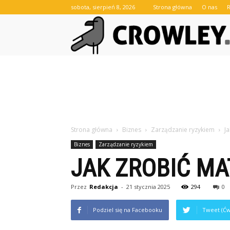
sobota, sierpień 8, 2026
Strona główna
O nas
Strona główna
Biznes
Zarządzanie ryzykiem
J
Biznes
Zarządzanie ryzykiem
JAK ZROBIĆ MA
Przez
Redakcja
-
21 stycznia 2025
294
0
Podziel się na Facebooku
Tweet (Ćw