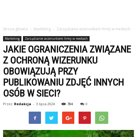
Strona główna
Marketing
Zarządzanie wizerunkiem firmy w mediach
Marketing
Zarządzanie wizerunkiem firmy w mediach
JAKIE OGRANICZENIA ZWIĄZANE
Z OCHRONĄ WIZERUNKU
OBOWIĄZUJĄ PRZY
PUBLIKOWANIU ZDJĘĆ INNYCH
OSÓB W SIECI?
Przez
Redakcja
-
3 lipca 2024
784
0