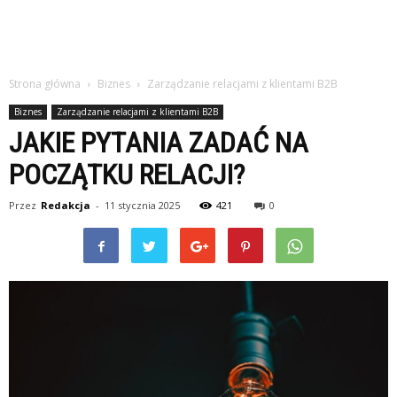
Strona główna
Biznes
Zarządzanie relacjami z klientami B2B
Biznes
Zarządzanie relacjami z klientami B2B
JAKIE PYTANIA ZADAĆ NA
POCZĄTKU RELACJI?
Przez
Redakcja
-
11 stycznia 2025
421
0