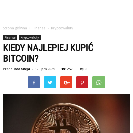
Strona główna
Finanse
Kryptowaluty
Finanse
Kryptowaluty
KIEDY NAJLEPIEJ KUPIĆ
BITCOIN?
Przez
Redakcja
-
12 lipca 2025
257
0