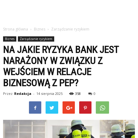
Strona główna
Biznes
Zarządzanie ryzykiem
Biznes
Zarządzanie ryzykiem
NA JAKIE RYZYKA BANK JEST
NARAŻONY W ZWIĄZKU Z
WEJŚCIEM W RELACJE
BIZNESOWĄ Z PEP?
Przez
Redakcja
-
14 sierpnia 2025
358
0