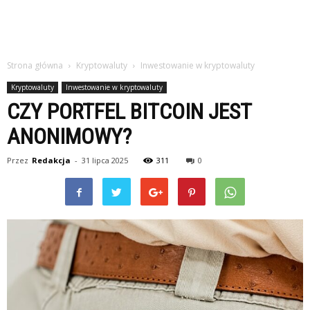
Strona główna
Kryptowaluty
Inwestowanie w kryptowaluty
Kryptowaluty
Inwestowanie w kryptowaluty
CZY PORTFEL BITCOIN JEST
ANONIMOWY?
Przez
Redakcja
-
31 lipca 2025
311
0